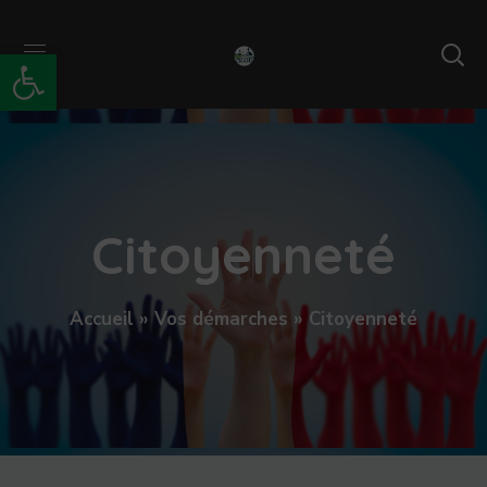
Ouvrir la barre d’outils
Citoyenneté
Accueil
»
Vos démarches
»
Citoyenneté