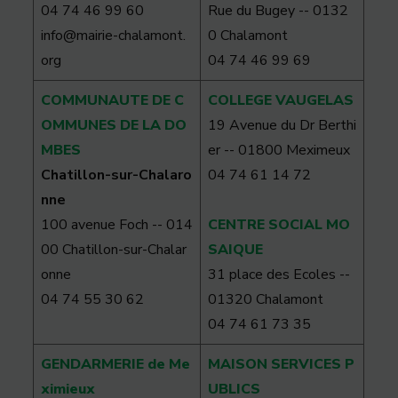
04 74 46 99 60
Rue du Bugey -- 0132
info@mairie-chalamont.
0 Chalamont
org
04 74 46 99 69
COMMUNAUTE DE C
COLLEGE VAUGELAS
OMMUNES DE LA DO
19 Avenue du Dr Berthi
MBES
er -- 01800 Meximeux
Chatillon-sur-Chalaro
04 74 61 14 72
nne
100 avenue Foch -- 014
CENTRE SOCIAL MO
00 Chatillon-sur-Chalar
SAIQUE
onne
31 place des Ecoles --
04 74 55 30 62
01320 Chalamont
04 74 61 73 35
GENDARMERIE de Me
MAISON SERVICES P
ximieux
UBLICS