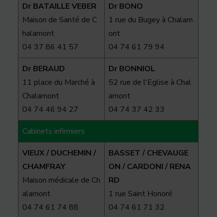
Dr BATAILLE VEBER
Dr BONO
Maison de Santé de C
1 rue du Bugey à Chalam
halamont
ont
04 37 86 41 57
04 74 61 79 94
Dr BERAUD
Dr BONNIOL
11 place du Marché à
52 rue de l'Eglise à Chal
Chalamont
amont
04 74 46 94 27
04 74 37 42 33
Cabinets infirmiers
VIEUX / DUCHEMIN /
BASSET / CHEVAUGE
CHAMFRAY
ON / CARDONI / RENA
Maison médicale de Ch
RD
alamont
1 rue Saint Honoré
04 74 61 74 88
04 74 61 71 32