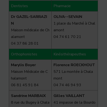
Dentistes
Pharmacie
Dr GAZEL-SARRAZI
OLIVA--SEVAIN
N
1 place du Marché à Chal
Maison médicale de Ch
amont
alamont
04 74 61 70 21
04 37 86 28 01
Orthophonistes
Kinésithérapeuthes
Marylis Boyer
Florence ROECKHOUT
Maison Médicale de C
571 La montée à Chala
halamont
mont
06 81 45 91 84
04 74 46 94 93
Sandrine MARBAIX
Gilles VAILLANT
8 rue du Bugey à Chala
41 impasse de la Bourdo