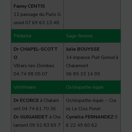
Fanny CENTIS
12 passage du Puits G
onod 07 69 63 13 48
Pédiatre
Sage-femme
Dr CHAPEL-SCOTT
Julie BOUYSSE
O
14 impasse Puit Gonod à
Villars-les-Dombes
Chalamont
04 74 98 05 07
06 85 33 14 99
Vétérinaire
Ostéopathe équin
Dr ECORCE
à Chalam
Ostéopathe équin -- Cra
ont 04 74 61 70 36
ns Le Clos Fleuri
Dr GUIGARDET
à Cha
Cyrielle FERNANDEZ
0
lamont 09 51 83 69 7
6 22 49 60 62