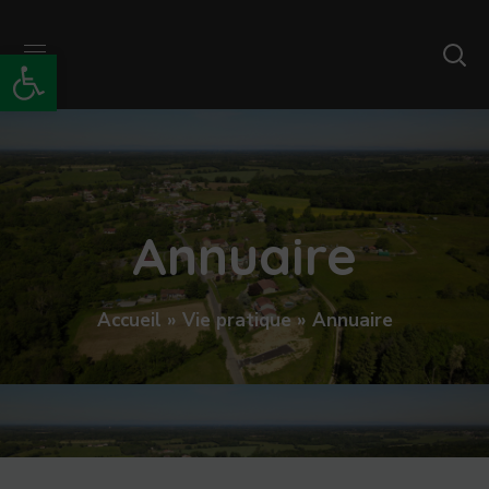
Ouvrir la barre d’outils
Annuaire
Accueil
»
Vie pratique
»
Annuaire