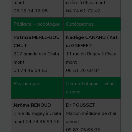
mont
nnière à Chalamont
06 16 14 16 08
04 74 61 72 42
Pédicure -- podologue
Ostéopathes
Patricia MERLE-BOU
Nadège CANARD / Kat
CHUT
ia GREFFET
217 grande ru à Chala
11 rue du Bugey à Chala
mont
mont
04 74 46 94 83
06 51 26 69 84
Psychologue
Dermathologue -- vénér
ologue
Jérôme RENOUD
Dr POUSSET
1 rue du Bugey à Chala
Maison médicale de chal
mont 04 74 46 91 36
amont
09 83 75 65 05