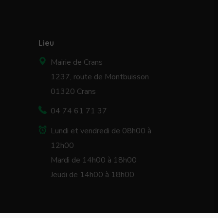
Lieu
Mairie de Crans
1237, route de Montbuisson
01320 Crans
04 74 61 71 37
Lundi et vendredi de 08h00 à
12h00
Mardi de 14h00 à 18h00
Jeudi de 14h00 à 18h00