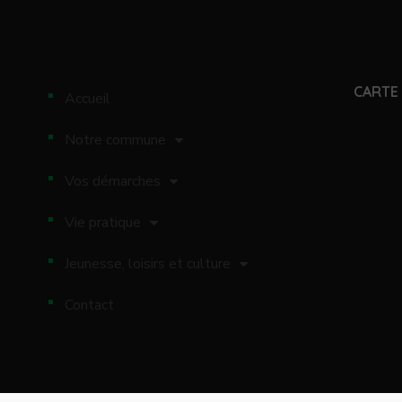
CARTE 
Accueil
Notre commune
Vos démarches
Vie pratique
Jeunesse, loisirs et culture
Contact