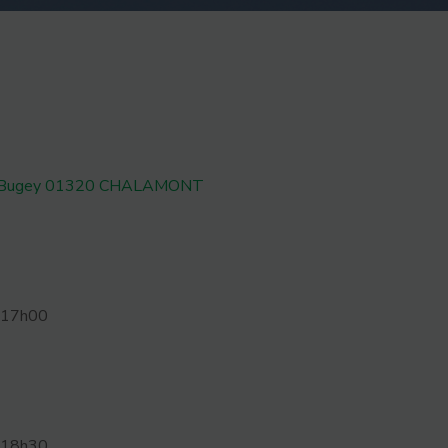
u en Bugey 01320 CHALAMONT
à 17h00
à 18h30