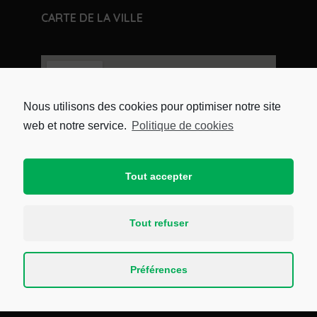
CARTE DE LA VILLE
Nous utilisons des cookies pour optimiser notre site
web et notre service.
Politique de cookies
Tout accepter
Tout refuser
Copyright © 2021 Mairie de Crans par
e-
Conception
. Tous droits réservés.
Préférences
Plan du site
Mentions légales