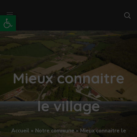
Ouvrir la barre d’outils
Mieux connaitre
le village
Accueil
»
Notre commune
»
Mieux connaitre le