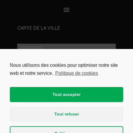
CARTE DE LA VILLE
Nous utilisons des cookies pour optimiser notre site
web et notre service.
Politique de cookies
Tout accepter
Tout refuser
Copyright © 2021 Mairie de Crans par
e-
Conception
. Tous droits réservés.